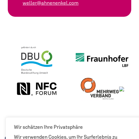
moc.leknenenha@rellew
Wir schätzen Ihre Privatsphäre
Wir verwenden Cookies, um Ihr Surferlebnis zu
CREDITS & LEGAL NOTICE
PRIVACY POLICY