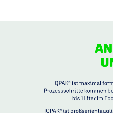
AN
U
IQPAK® ist maximal for
Prozessschritte kommen bei
bis 1 Liter im Fo
IQPAK® ist großserientaugli