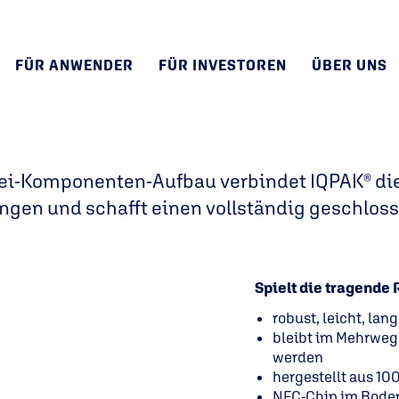
FÜR ANWENDER
FÜR INVESTOREN
ÜBER UNS
® DENKT VERPACK
ei-Komponenten-Aufbau verbindet IQPAK® die
en und schafft einen vollständig geschlosse
Spielt die tragende 
robust, leicht, lan
bleibt im Mehrweg
werden
hergestellt aus 10
NFC-Chip im Boden