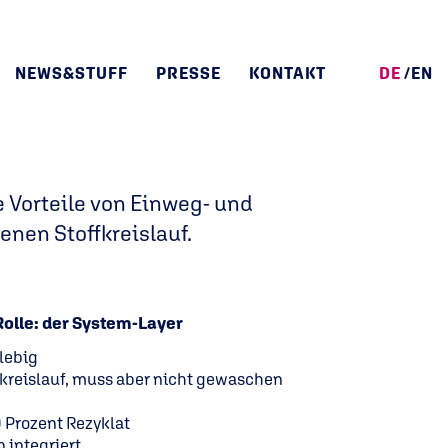
NEWS&STUFF
PRESSE
KONTAKT
DE
EN
EN NEU
 Vorteile von Einweg- und
nen Stoffkreislauf.
Rolle: der System-Layer
glebig
kreislauf, muss aber nicht gewaschen
0 Prozent Rezyklat
 integriert