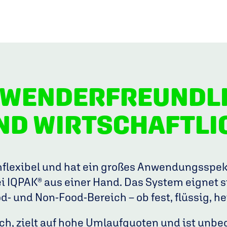
WENDER­FREUNDL
ND WIRT­SCHAFTLI
mflexibel und hat ein großes Anwendungsspekt
 IQPAK® aus einer Hand. Das System eignet sic
od- und Non-Food-Bereich – ob fest, flüssig, hei
ch, zielt auf hohe Umlaufquoten und ist unbe