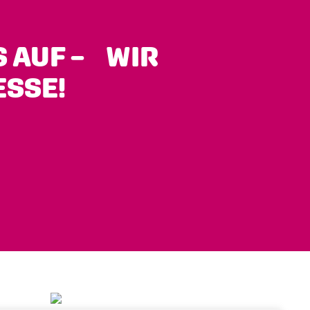
S AUF – WIR
ESSE!